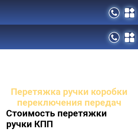
Отзывы
Акции
Контакты
Перетяжка ручки коробки
переключения передач
Стоимость перетяжки
ручки КПП