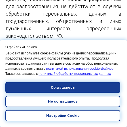
для распространения, не действуют в случаях
обработки персональных данных в
государственных, общественных и иных
публичных интересах, определенных
законодательством РФ.
10.7. Оператор при обработке персональных
О файлах «Cookie»
данных обеспечивает конфиденциальность
Веб-сайт использует cookie-файлы (куки) в целях персонализации и
персональных данных.
предоставления лучшего пользовательского опыта. Продолжая
использовать данный сайт вы даёте согласие на сбор персональных
10.8. Оператор осуществляет хранение
данных в соответствии с
политикой использования cookie-файлов
.
персональных данных в форме, позволяющей
Также соглашаюсь с
политикой обработки персональных данных
определить субъекта персональных данных, не
дольше, чем этого требуют цели обработки
Соглашаюсь
персональных данных, если срок хранения
персональных данных не установлен
Не соглашаюсь
федеральным законом, договором, стороной
Настройки Cookie
которого, выгодоприобретателем или
поручителем по которому является субъект