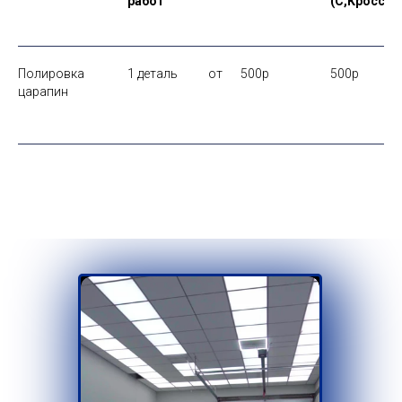
работ
(С,Кроссов
Полировка
1 деталь
от
500p
500p
царапин